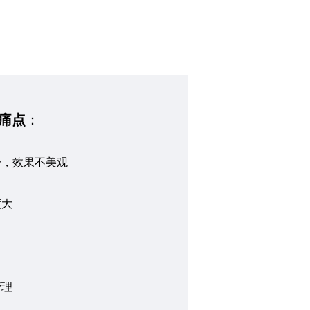
痛点
：
一，效果不美观
度大
管理