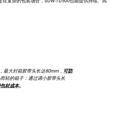
在复杂的包装场合，SDW-TD500也能提供持续、高
衡
，最大封箱胶带头长达80mm，
可防
小而轻的箱子：通过调小胶带头长
期包材成本
。