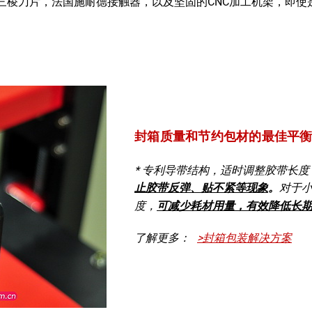
利三棱刀片，法国施耐德接触器，以及坚固的CNC加工机架，即使是
封箱质量和节约包材的最佳平
* 专利导带结构，适时调整胶带长度
止胶带反弹、贴不紧等现象
。
对于
度，
可减少耗材用量，有效降低长
了解更多：
>封箱包装解决方案